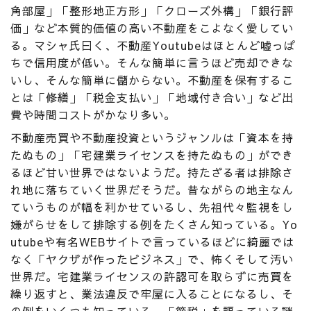
角部屋」「整形地正方形」「クローズ外構」「銀行評
価」など本質的価値の高い不動産をこよなく愛してい
る。マシャ氏曰く、不動産Youtubeはほとんど嘘っぱ
ちで信用度が低い。そんな簡単に言うほど売却できな
いし、そんな簡単に儲からない。不動産を保有するこ
とは「修繕」「税金支払い」「地域付き合い」など出
費や時間コストがかなり多い。
不動産売買や不動産投資というジャンルは「資本を持
たぬもの」「宅建業ライセンスを持たぬもの」ができ
るほど甘い世界ではないようだ。持たざる者は排除さ
れ地に落ちていく世界だそうだ。昔ながらの地主なん
ていうものが幅を利かせているし、先祖代々監視をし
嫌がらせをして排除する例をたくさん知っている。Yo
utubeや有名WEBサイトで言っているほどに綺麗では
なく「ヤクザが作ったビジネス」で、怖くそして汚い
世界だ。宅建業ライセンスの許認可を取らずに売買を
繰り返すと、業法違反で牢屋に入ることになるし、そ