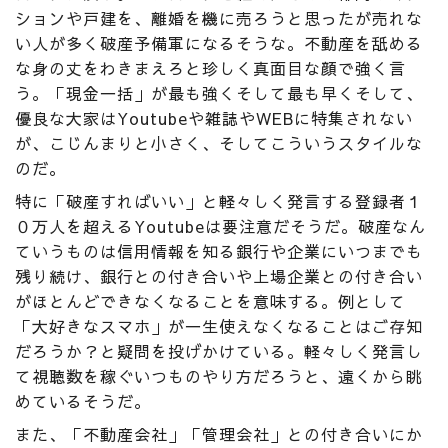
ションや戸建を、離婚を機に売ろうと思ったが売れな
い人が多く破産予備軍になるそうな。不動産を舐める
な身の丈をわきまえろと珍しく真面目な顔で強く言
う。「現金一括」が最も強くそして最も早くそして、
優良な大家はYoutubeや雑誌やWEBに特集されない
が、こじんまりと小さく、そしてこういうスタイルな
のだ。
特に「破産すればいい」と軽々しく発言する登録者１
０万人を超えるYoutubeは要注意だそうだ。破産なん
ていうものは信用情報を知る銀行や企業にいつまでも
残り続け、銀行との付き合いや上場企業との付き合い
がほとんどできなくなることを意味する。例として
「大好きなスマホ」が一生使えなくなることはご存知
だろうか？と疑問を投げかけている。軽々しく発言し
て視聴数を稼ぐいつものやり方だろうと、遠くから眺
めているそうだ。
また、「不動産会社」「管理会社」との付き合いにか