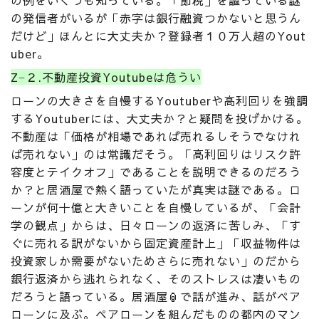
の例をいくつも知っている。「節税」を謳っている謎
の発信者がいるが「赤字は銀行融資つかないと思うん
だけど」ほんとに大丈夫か？登録者１０万人超のYout
uber。
Z−２.不動産投資Youtubeは危うい
ローンの大きさを自慢するYoutuberや高利回りを強調
するYoutuberには、大丈夫か？と疑問を投げかける。
不動産は「価格が相場であれば売れるしそうでなけれ
ば売れない」のは常識だそう。「高利回りはリスク許
容度とテイクオフ」であることを説明できるのだろう
か？と居酒屋で熱く語っていたが真実は謎である。ロ
ーンが何十億と大きいことを自慢しているが、「会計
学の観点」からは、日々ローンの返済に苦しみ、「す
ぐに売れる訳がないから固定資産計上」「収益物件は
投資家しか需要がないためさらに売れない」のだから
銀行返済から逃れられなく、そのストレスは凄いもの
だろうと語っている。居酒屋🏮で話が進み、話がペア
ローンに及ぶ。ペアローンを組んだものの都内のマン