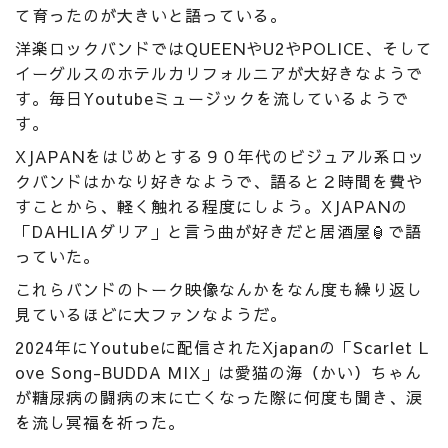
て育ったのが大きいと語っている。
洋楽ロックバンドではQUEENやU2やPOLICE、そして
イーグルスのホテルカリフォルニアが大好きなようで
す。毎日Youtubeミュージックを流しているようで
す。
XJAPANをはじめとする９０年代のビジュアル系ロッ
クバンドはかなり好きなようで、語ると２時間を費や
すことから、軽く触れる程度にしよう。XJAPANの
「DAHLIAダリア」と言う曲が好きだと居酒屋🏮で語
っていた。
これらバンドのトーク映像なんかをなん度も繰り返し
見ているほどに大ファンなようだ。
2024年にYoutubeに配信されたXjapanの「Scarlet L
ove Song-BUDDA MIX」は愛猫の海（かい）ちゃん
が糖尿病の闘病の末に亡くなった際に何度も聞き、涙
を流し冥福を祈った。