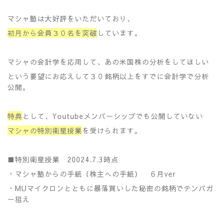
マシャ塾は大好評をいただいており、
初月から会員３０名を突破
しています。
マシャの会計学を応用して、あの米国株の分析をしてほしい
という要望にお応えして３０銘柄以上をすでに会計学で分析
公開。
特典
として、Youtubeメンバーシップでも公開していない
マシャの特別衛星授業
を受けられます。
■特別衛星授業 20024.7.3時点
・マシャ塾からの手紙（株主への手紙） ６月ver
・MUマイクロンとともに暴落買いした秘密の銘柄でテンバガ
ー狙え