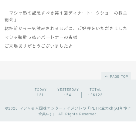
「マシャ塾の記念すべき第１回ディナートークショーの株主
総会」
乾杯前から一気飲みされるほどに、ご好評をいただきました
マシャ塾酔っ払いパートナーの皆様
ご来場ありがとうございました🎵
PAGE TOP
TODAY
YESTERDAY
TOTAL
121
154
196122
©2026
マシャ＠米国株エンターテイメントの「PLTR全力ch(AI革命に
全集中)」
. All Rights Reserved.