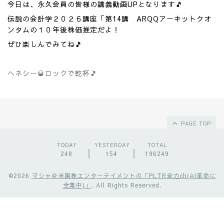
今日は、永久会員の皆様の講義動画UPとなります🎵
伝説の会計学２０２６講座「第14講 ARQQアーキットクオ
ンタムの１０年後株価推定だよ！
ぜひ楽しんでみてね🎵
ヘネシー🥃ロックで乾杯🎵
PAGE TOP
TODAY
YESTERDAY
TOTAL
248
154
196249
©2026
マシャ＠米国株エンターテイメントの「PLTR全力ch(AI革命に
全集中)」
. All Rights Reserved.